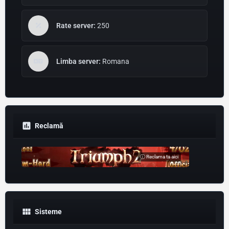
Rate server:
250
Limba server:
Romana
Reclamă
ⓘ Reclama ta aici
Sisteme