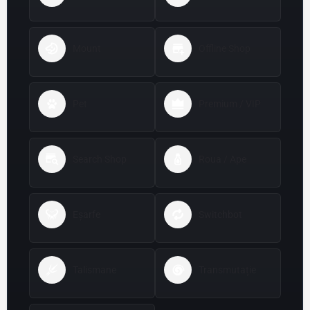
Mount
Offline Shop
Pet
Premium / VIP
Search Shop
Roua / Ape
Eșarfe
Switchbot
Talismane
Transmutație