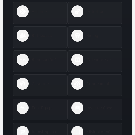
Alchimie
Auto-Hunt
Battlepass
Biolog
Bonusuri 6/7
Calendar Evenimente
Costume
Dungeon Info
Fast Equip
Inventar Special
Itemshop In-game
Misiuni Vânătoare