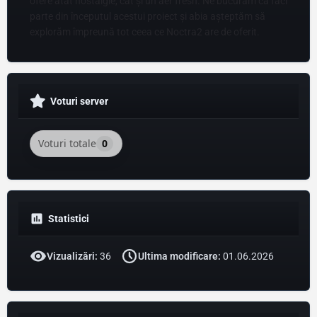
ofere atât nostalgie, cât și un aer fresh. Ne bucurăm că faci
parte din începutul acestui proiect și abia așteptăm să
explorăm împreună tot ceea ce Noctra2 are de oferit.
Voturi server
Voturi totale
0
Statistici
Vizualizări:
36
Ultima modificare:
01.06.2026