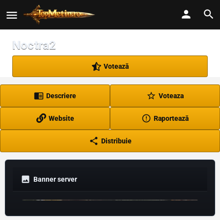
Noctra2
Votează
Descriere
Voteaza
Website
Raportează
Distribuie
Banner server