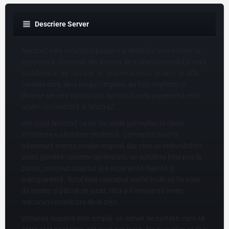
Descriere Server
Noctra2 este rezultatul pasiunii și dedicării unei echipe cu
experiență, construit din dorința de a oferi comunității ceva
cu adevărat de calitate. În spatele acestui proiect se află
oameni care, de-a lungul timpului, au fost implicați în
diverse servere cunoscute, iar toată acea experiență este
acum concentrată în Noctra2.
Am creat Noctra2 ca un loc unde gameplay-ul clasic
întâlnește o abordare modernă. Conceptul nostru
păstrează esența jocului original, dar vine cu îmbunătățiri
atent gândite: sisteme optimizate, un echilibru bine pus la
punct, conținut adaptat și o experiență fluentă și
transparentă. Totul este conceput astfel încât să fie ușor
de înțeles și plăcut de jucat, fără a fi nevoie să înveți
mecanici complicate de la zero.
Viziunea noastră este simplă: un server de calitate, care să