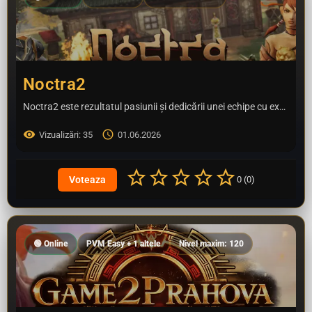
Noctra2
Noctra2 este rezultatul pasiunii și dedicării unei echipe cu experiență, construit din dorința de a oferi…
Vizualizări: 35
01.06.2026
0 (0)
🟢 Online
PVM Easy + 1 altele
Nivel maxim: 120