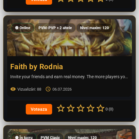
🟢 Online
PVM-PVP + 2 altele
Nivel maxim: 120
Faith by Rodnia
Invite your friends and earn real money. The more players you bring in, the more you earn. Top promoters get…
Vizualizări: 88
06.07.2026
0 (0)
🟠 În lucru
PVM Clasic
Nivel maxim: 120