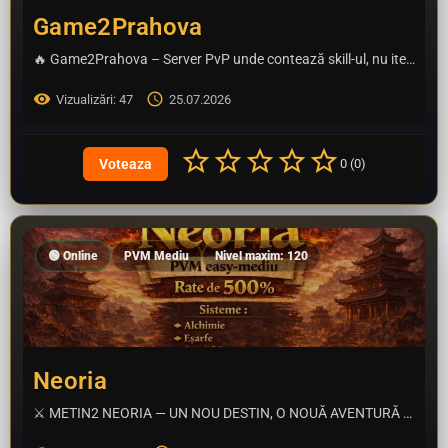
Game2Prahova
🔥 Game2Prahova – Server PvP unde contează skill-ul, nu itemele de pe site! 🔥 Game2Prahova este un server…
Vizualizări: 47
25.07.2026
0 (0)
🟢 Online
PVM Mediu
Nivel maxim: 120
Neoria
⚔️ METIN2 NEORIA — UN NOU DESTIN, O NOUĂ AVENTURĂ ⚔️ Ești gata să îți scrii propria legendă? Metin2 Neoria…