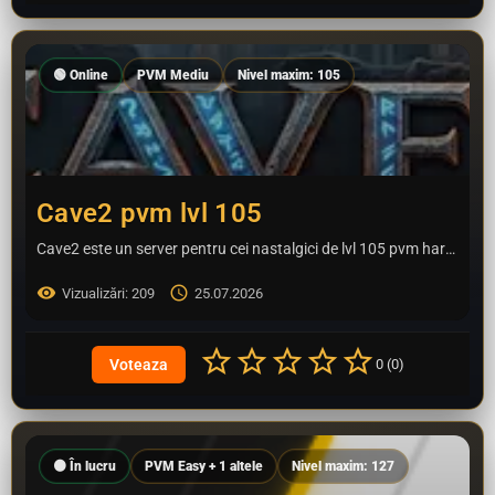
🟢 Online
PVM Mediu
Nivel maxim: 105
Cave2 pvm lvl 105
Cave2 este un server pentru cei nastalgici de lvl 105 pvm hard spre mediu fara alchimie dar are pet, mount ,…
Vizualizări: 209
25.07.2026
0 (0)
🟠 În lucru
PVM Easy + 1 altele
Nivel maxim: 127