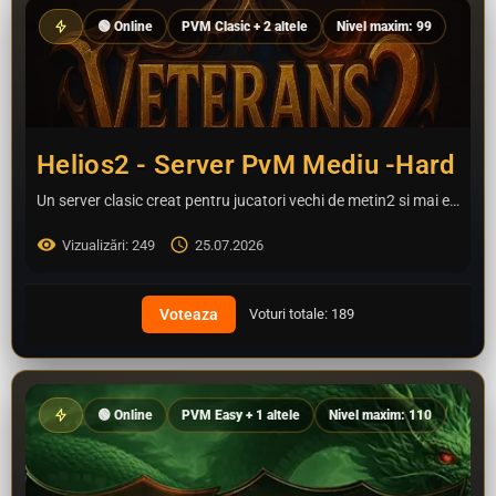
🟢 Online
PVM Clasic + 2 altele
Nivel maxim: 99
Helios2 - Server PvM Mediu -Hard
Un server clasic creat pentru jucatori vechi de metin2 si mai exact Veterani!
Vizualizări: 249
25.07.2026
Voturi totale: 189
🟢 Online
PVM Easy + 1 altele
Nivel maxim: 110