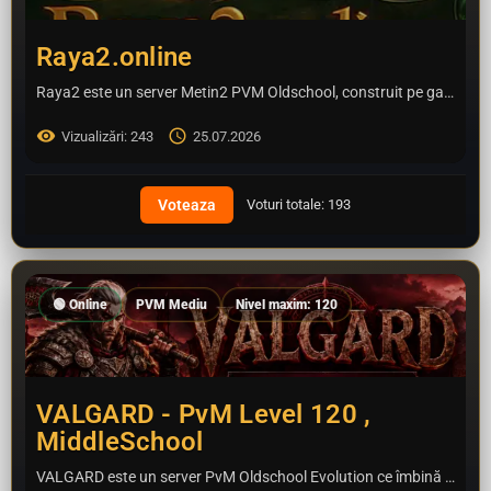
Raya2.online
Raya2 este un server Metin2 PVM Oldschool, construit pe gameplay clasic, dar îmbunătățit cu sisteme moderne…
Vizualizări: 243
25.07.2026
Voturi totale: 193
🟢 Online
PVM Mediu
Nivel maxim: 120
VALGARD - PvM Level 120 ,
MiddleSchool
VALGARD este un server PvM Oldschool Evolution ce îmbină farmecul Metin2-ului clasic cu sisteme moderne și un…