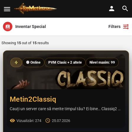
Inventar Special
Filters
Showing
15
out of
15
results
🟢 Online
PVM Clasic + 2 altele
Nivel maxim: 99
Metin2Classiq
Cauți un server care să merite timpul tău? Ei bine… Classiq2 este un server PvM Hard–Medium care te poartă…
Vizualizări: 274
25.07.2026