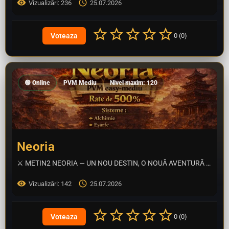
Vizualizări: 236
25.07.2026
0 (0)
🟢 Online
PVM Mediu
Nivel maxim: 120
Neoria
⚔️ METIN2 NEORIA — UN NOU DESTIN, O NOUĂ AVENTURĂ ⚔️ Ești gata să îți scrii propria legendă? Metin2 Neoria…
Vizualizări: 142
25.07.2026
0 (0)