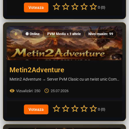
0 (0)
🟢 Online
PVM Mediu + 1 altele
Nivel maxim: 99
Metin2Adventure
Metin2 Adventure → Server PvM Clasic cu un twist unic Combinăm 5 stiluri într-un singur server: PvM easy,…
Vizualizări: 250
25.07.2026
0 (0)