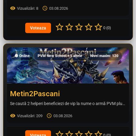
Vizualizări: 8
03.08.2026
0 (0)
🟢 Online
PVM New School + 1 altele
Nivel maxim: 120
Metin2Pascani
Se caută 2 helperi beneficiezi de vip la nume o armă PVM plus multe alte evenimente speciale
Vizualizări: 209
03.08.2026
0 (0)