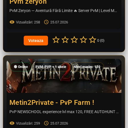
Pvm zeryon
PvM Zeryon — Aventură Fără Limite 🔥 Server PvM | Level Maxim 120 | Rate 200% Bine ai venit pe PvM…
Vizualizări: 258
25.07.2026
0 (0)
🟢 Online
PVM-PVP + 1 altele
Nivel maxim: 120
Metin2Private - PvP Farm !
PvP NEWSCHOOL experience lvl max 120, FREE AUTOHUNT / FREE ITEMSHOP more feutures included ! Start 28.01.2026 !
Vizualizări: 259
25.07.2026