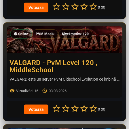
0 (0)
🟢 Online
PVM Mediu
Nivel maxim: 120
VALGARD - PvM Level 120 ,
MiddleSchool
VALGARD este un server PvM Oldschool Evolution ce îmbină farmecul Metin2-ului clasic cu sisteme moderne și un…
Vizualizări: 16
03.08.2026
0 (0)