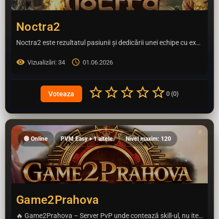
Noctra2
Noctra2 este rezultatul pasiunii și dedicării unei echipe cu experiență, construit din dorința de a oferi…
Vizualizări: 34
01.06.2026
0 (0)
🟢 Online
PVM Easy + 1 altele
Nivel maxim: 120
Game2Prahova
🔥 Game2Prahova – Server PvP unde contează skill-ul, nu itemele de pe site! 🔥 Game2Prahova este un server…