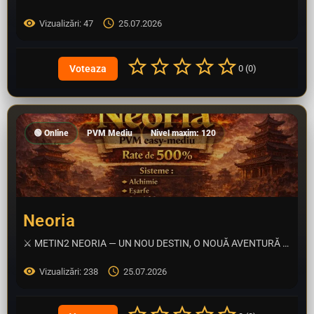
Vizualizări: 47
25.07.2026
0 (0)
🟢 Online
PVM Mediu
Nivel maxim: 120
Neoria
⚔️ METIN2 NEORIA — UN NOU DESTIN, O NOUĂ AVENTURĂ ⚔️ Ești gata să îți scrii propria legendă? Metin2 Neoria…
Vizualizări: 238
25.07.2026