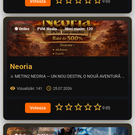
0 (0)
🟢 Online
PVM Mediu
Nivel maxim: 120
Neoria
⚔️ METIN2 NEORIA — UN NOU DESTIN, O NOUĂ AVENTURĂ ⚔️ Ești gata să îți scrii propria legendă? Metin2 Neoria…
Vizualizări: 141
25.07.2026
0 (0)