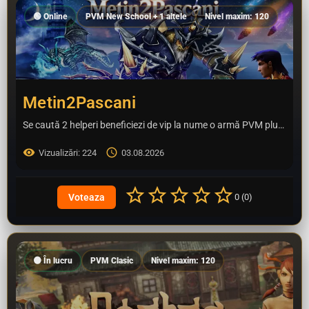
🟢 Online
PVM New School + 1 altele
Nivel maxim: 120
Metin2Pascani
Se caută 2 helperi beneficiezi de vip la nume o armă PVM plus multe alte evenimente speciale
Vizualizări: 224
03.08.2026
0 (0)
🟠 În lucru
PVM Clasic
Nivel maxim: 120