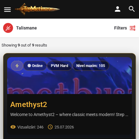
Talismane
Filters
Showing
9
out of
9
results
🟢 Online
PVM Hard
Nivel maxim: 105
Amethyst2
Welcome to Amethyst2 – where classic meets modern! Step into a world that perfectly blends the nostalgic…
Vizualizări: 246
25.07.2026