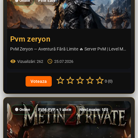
🟢 Online
PVM Easy
Pvm zeryon
PvM Zeryon — Aventură Fără Limite 🔥 Server PvM | Level Maxim 120 | Rate 200% Bine ai venit pe PvM…
Vizualizări: 262
25.07.2026
0 (0)
🟢 Online
PVM-PVP + 1 altele
Nivel maxim: 120