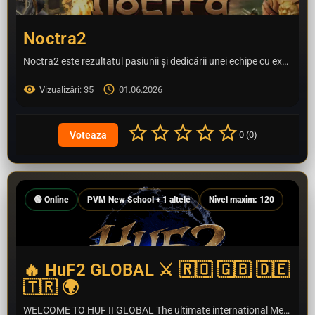
Noctra2
Noctra2 este rezultatul pasiunii și dedicării unei echipe cu experiență, construit din dorința de a oferi…
Vizualizări: 35
01.06.2026
0 (0)
🟢 Online
PVM New School + 1 altele
Nivel maxim: 120
🔥 HuF2 GLOBAL ⚔️ 🇷🇴 🇬🇧 🇩🇪
🇹🇷 🌍
WELCOME TO HUF II GLOBAL The ultimate international Metin2 experience for players who truly miss…