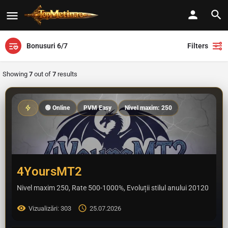
Bonusuri 6/7
Filters
Showing
7
out of
7
results
🟢 Online
PVM Easy
Nivel maxim: 250
4YoursMT2
Nivel maxim 250, Rate 500-1000%, Evoluții stilul anului 20120
Vizualizări: 303
25.07.2026