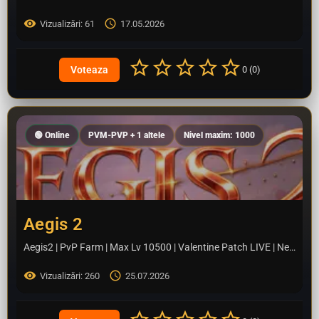
Vizualizări: 61
17.05.2026
0 (0)
🟢 Online
PVM-PVP + 1 altele
Nivel maxim: 1000
Aegis 2
Aegis2 | PvP Farm | Max Lv 10500 | Valentine Patch LIVE | New Maps, New Dungeons, New Items. Play FREE | No…
Vizualizări: 260
25.07.2026