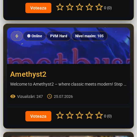
0 (0)
🟢 Online
PVM Hard
Nivel maxim: 105
Amethyst2
Welcome to Amethyst2 – where classic meets modern! Step into a world that perfectly blends the nostalgic…
Vizualizări: 247
25.07.2026
0 (0)