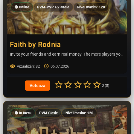
🟢 Online
PVM-PVP + 2 altele
Nivel maxim: 120
Faith by Rodnia
Invite your friends and earn real money. The more players you bring in, the more you earn. Top promoters get…
Vizualizări: 82
06.07.2026
0 (0)
🟠 În lucru
PVM Clasic
Nivel maxim: 120