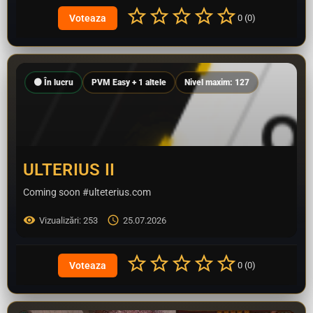
0 (0)
🟠 În lucru
PVM Easy + 1 altele
Nivel maxim: 127
ULTERIUS II
Coming soon #ulteterius.com
Vizualizări: 253
25.07.2026
0 (0)