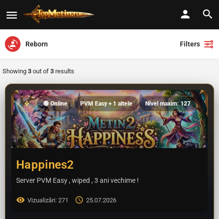
Reborn
Filters
Showing
3
out of
3
results
🟢 Online
PVM Easy + 1 altele
Nivel maxim: 127
Happines2
Server PVM Easy , wiped , 3 ani vechime !
Vizualizări: 271
25.07.2026