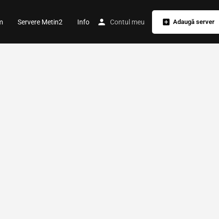
m
Servere Metin2
Info
Contul meu
Adaugă server