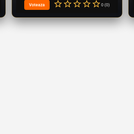
0 (0)
Discover the world of Eldrath, pvp server, new arena system and dungeons, play among the futurs largest…
Vizualizări: 41
17.05.2026