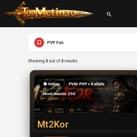
PVP Fun
Showing
3
out of
3
results
🟢 Online
PVM-PVP + 3 altele
Nivel maxim: 250
Mt2Kor
Descoperă o experiență Clasică Metin2 construită pentru jucători. Fără Pay2Win, cu progres bazat pe…