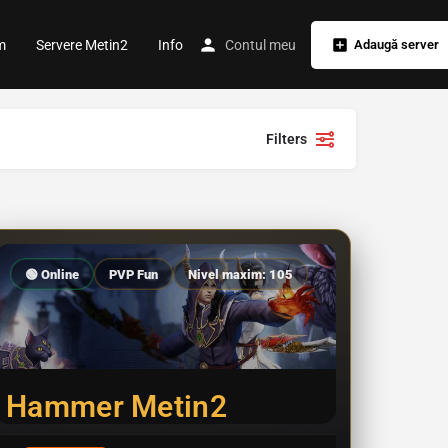
m
Servere Metin2
Info
Contul meu
Adaugă server
Filters
🟢 Online
PVP Fun
Nivel maxim: 105
Hammer Metin2
Scurtă prezentare Metin2 Hammer este unul din cele mai vechi servere din România, deschis în anul…