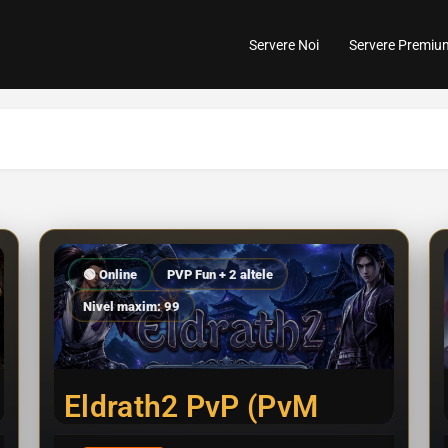
Servere Noi
Servere Premiu
🟢 Online
PVP Fun + 2 altele
Nivel maxim: 99
Eldrath2 PvP (PvM
optional)